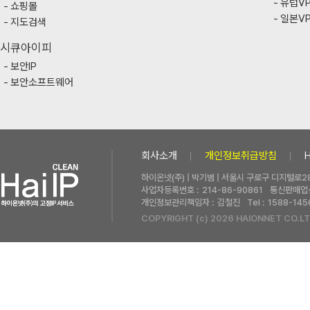
유럽V
쇼핑몰
일본V
지도검색
시큐아이피
보안IP
보안소프트웨어
회사소개
개인정보취급방침
하이온넷(주) | 박기범 | 서울시 구로구 디지털로28
사업자등록번호 :
214-86-90861
통신판매업신
개인정보관리책임자 :
김철진
Tel :
1588-145
COPYRIGHT (c) 2026 HAIONNET CO.LT