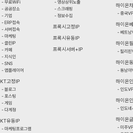
무료WiFi
영상상위노출
하이온
공공장소
스크래핑
중국V
기업
정보수집
ERP접속
하이온
프록시고정IP
서버접속
베트남
마케팅
프록시유동IP
클린IP
하이온
프록시서버+IP
카페
필리핀
지식인
하이온
SNS
앱플레이어
동남아
KT고정IP
하이온
블로그
인도V
포스팅
하이온
게임
인도네
다계정
하이온
KT유동IP
미주V
마케팅프로그램