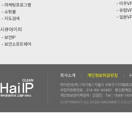
미주V
마케팅프로그램
유럽V
쇼핑몰
일본V
지도검색
시큐아이피
보안IP
보안소프트웨어
회사소개
개인정보취급방침
하이온넷(주) | 박기범 | 서울시 구로구 디지털로28
사업자등록번호 :
214-86-90861
통신판매업신
개인정보관리책임자 :
김철진
Tel :
1588-145
COPYRIGHT (c) 2026 HAIONNET CO.LT