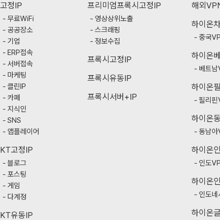
고정IP
프리미엄프록시고정IP
해외VP
무료WiFi
영상상위노출
하이온
공공장소
스크래핑
중국V
기업
정보수집
ERP접속
하이온
프록시고정IP
서버접속
베트남
마케팅
프록시유동IP
클린IP
하이온
프록시서버+IP
카페
필리핀
지식인
하이온
SNS
앱플레이어
동남아
KT고정IP
하이온
블로그
인도V
포스팅
하이온
게임
인도네
다계정
하이온
KT유동IP