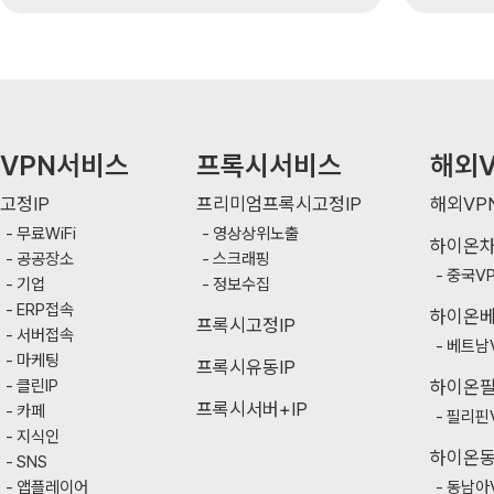
VPN서비스
프록시서비스
해외V
고정IP
프리미엄프록시고정IP
해외VP
무료WiFi
영상상위노출
하이온
공공장소
스크래핑
중국V
기업
정보수집
ERP접속
하이온
프록시고정IP
서버접속
베트남
마케팅
프록시유동IP
클린IP
하이온
프록시서버+IP
카페
필리핀
지식인
하이온
SNS
앱플레이어
동남아