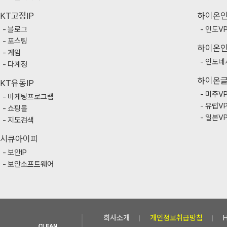
KT고정IP
하이온
블로그
인도V
포스팅
하이온
게임
인도네
다계정
하이온
KT유동IP
미주V
마케팅프로그램
유럽V
쇼핑몰
일본V
지도검색
시큐아이피
보안IP
보안소프트웨어
회사소개
개인정보취급방침