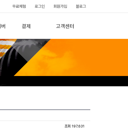
무료체험
로그인
회원가입
블로그
서버
결제
고객센터
조회 197,631