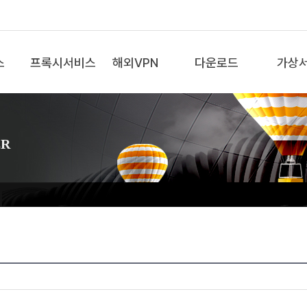
스
프록시서비스
해외VPN
다운로드
가상
ER