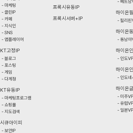
베트남
마케팅
프록시유동IP
클린IP
하이온
프록시서버+IP
카페
필리핀
지식인
하이온
SNS
앱플레이어
동남아
KT고정IP
하이온
블로그
인도V
포스팅
하이온
게임
인도네
다계정
하이온
KT유동IP
미주V
마케팅프로그램
유럽V
쇼핑몰
일본V
지도검색
시큐아이피
보안IP