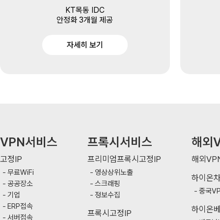
KT목동 IDC
안정화 3개월 제공
자세히 보기
VPN서비스
프록시서비스
해외V
고정IP
프리미엄프록시고정IP
해외VP
무료WiFi
영상상위노출
하이온
공공장소
스크래핑
중국V
기업
정보수집
ERP접속
하이온
프록시고정IP
서버접속