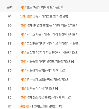
공지
프로그램이 깨져서 보이는경우
[기타]
91
접속시 에러코드 별 해결 방법
[VPN연결]
90
결제(IP 연장 포함)는 어떻게 하는 건가요?
[결제]
89
서비스 사용시에 준비해야 할것이 있나요?
[기타]
88
고정IP를 하나의 아이디로 여러명이 사용할 …
[기타]
87
신청한 PC외에 다른 PC에서 사용되나요?
[기타]
86
사용중인 아이피변경도 가능한가요?
[결제]
85
사용상의 문의는 어디서 하나요?
[기타]
84
IP 무료테스트는 바로 가능한가요?
[기타]
83
탈퇴는 어디서 하나요?
[회원]
82
결제취소 혹은 환불은 어떻게 하나요?
[결제]
81
KT홈허브 설정 방법입니다.
[공유기]