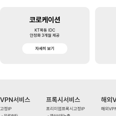
코로케이션
KT목동 IDC
안정화 3개월 제공
자세히 보기
VPN서비스
프록시서비스
해외V
고정IP
프리미엄프록시고정IP
해외VP
무료WiFi
영상상위노출