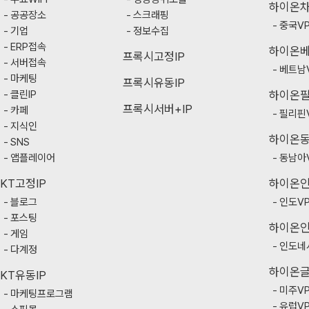
하이온
공공장소
스크래핑
중국V
기업
정보수집
ERP접속
하이온
프록시고정IP
서버접속
베트남
마케팅
프록시유동IP
클린IP
하이온
프록시서버+IP
카페
필리핀
지식인
하이온
SNS
앱플레이어
동남아
KT고정IP
하이온
블로그
인도V
포스팅
하이온
게임
인도네
다계정
하이온
KT유동IP
미주V
마케팅프로그램
유럽V