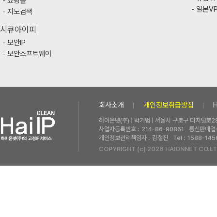
쇼핑몰
일본V
지도검색
시큐아이피
보안IP
보안소프트웨어
회사소개
개인정보취급방침
하이온넷(주) | 박기범 | 서울시 구로구 디지털로28
사업자등록번호 :
214-86-90861
통신판매업신
개인정보관리책임자 :
김철진
Tel :
1588-145
COPYRIGHT (c) 2026 HAIONNET CO.LT