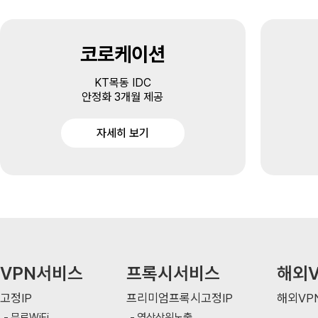
코로케이션
KT목동 IDC
안정화 3개월 제공
자세히 보기
VPN서비스
프록시서비스
해외V
고정IP
프리미엄프록시고정IP
해외VP
무료WiFi
영상상위노출