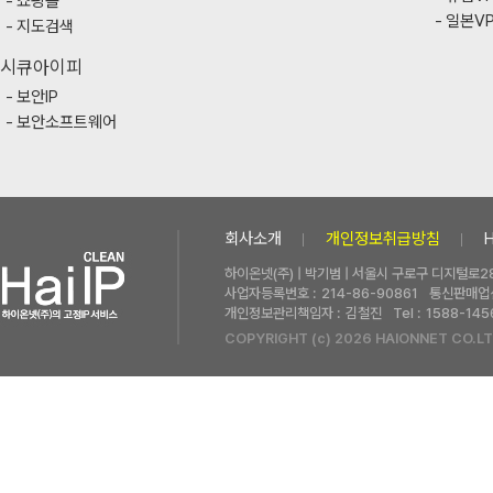
쇼핑몰
일본V
지도검색
시큐아이피
보안IP
보안소프트웨어
회사소개
개인정보취급방침
하이온넷(주) | 박기범 | 서울시 구로구 디지털로28
사업자등록번호 :
214-86-90861
통신판매업신
개인정보관리책임자 :
김철진
Tel :
1588-145
COPYRIGHT (c) 2026 HAIONNET CO.LT