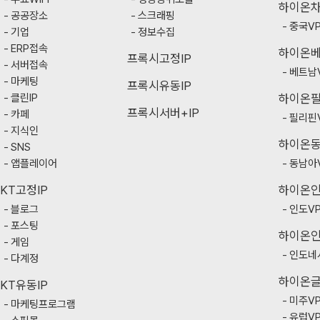
하이온
공공장소
스크래핑
중국V
기업
정보수집
ERP접속
하이온
프록시고정IP
서버접속
베트남
마케팅
프록시유동IP
클린IP
하이온
프록시서버+IP
카페
필리핀
지식인
하이온
SNS
앱플레이어
동남아
KT고정IP
하이온
블로그
인도V
포스팅
하이온
게임
인도네
다계정
하이온
KT유동IP
미주V
마케팅프로그램
유럽V