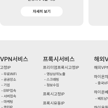
자세히 보기
VPN서비스
프록시서비스
해외V
고정IP
프리미엄프록시고정IP
해외VP
무료WiFi
영상상위노출
하이온
공공장소
스크래핑
중국V
기업
정보수집
ERP접속
하이온
프록시고정IP
서버접속
베트남
마케팅
프록시유동IP
클린IP
하이온