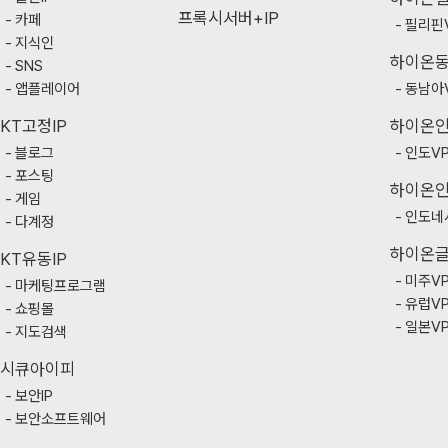
프록시서버+IP
카페
필리핀
지식인
하이온
SNS
앱플레이어
동남아
KT고정IP
하이온
블로그
인도V
포스팅
하이온
게임
인도네
다계정
하이온
KT유동IP
미주V
마케팅프로그램
유럽V
쇼핑몰
일본V
지도검색
시큐아이피
보안IP
보안소프트웨어