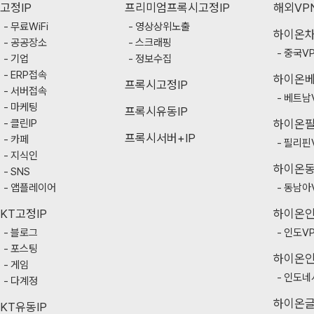
고정IP
프리미엄프록시고정IP
해외VP
무료WiFi
영상상위노출
하이온
공공장소
스크래핑
중국V
기업
정보수집
ERP접속
하이온
프록시고정IP
서버접속
베트남
마케팅
프록시유동IP
클린IP
하이온
프록시서버+IP
카페
필리핀
지식인
하이온
SNS
앱플레이어
동남아
KT고정IP
하이온
블로그
인도V
포스팅
하이온
게임
인도네
다계정
하이온
KT유동IP