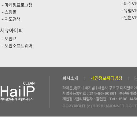
미주V
마케팅프로그램
유럽V
쇼핑몰
일본V
지도검색
시큐아이피
보안IP
보안소프트웨어
회사소개
개인정보취급방침
하이온넷(주) | 박기범 | 서울시 구로구 디지털로28
사업자등록번호 :
214-86-90861
통신판매업신
개인정보관리책임자 :
김철진
Tel :
1588-145
COPYRIGHT (c) 2026 HAIONNET CO.LT