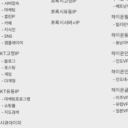
프록시고정IP
서버접속
베트남
마케팅
프록시유동IP
클린IP
하이온
프록시서버+IP
카페
필리핀
지식인
하이온
SNS
앱플레이어
동남아
KT고정IP
하이온
블로그
인도V
포스팅
하이온
게임
인도네
다계정
하이온
KT유동IP
미주V
마케팅프로그램
유럽V
쇼핑몰
일본V
지도검색
시큐아이피