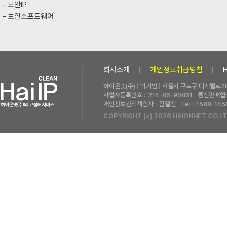
보안IP
보안소프트웨어
회사소개
개인정보취급방침
하이온넷(주) | 박기범 | 서울시 구로구 디지털로28
사업자등록번호 :
214-86-90861
통신판매업신
개인정보관리책임자 :
김철진
Tel :
1588-145
COPYRIGHT (c) 2026 HAIONNET CO.LT