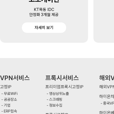
KT목동 IDC
안정화 3개월 제공
자세히 보기
VPN서비스
프록시서비스
해외V
고정IP
프리미엄프록시고정IP
해외VP
무료WiFi
영상상위노출
하이온
공공장소
스크래핑
중국V
기업
정보수집
ERP접속
하이온