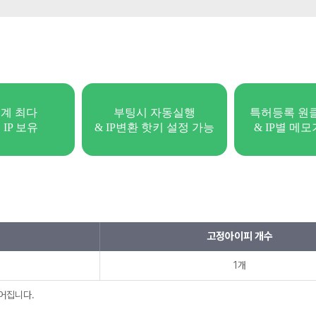
계 최다
부팅시 자동실행
특허등록 원
 IP 보유
& IP변환 핫키 설정 가능
& IP별 메
고정아이피 개수
1개
어집니다.