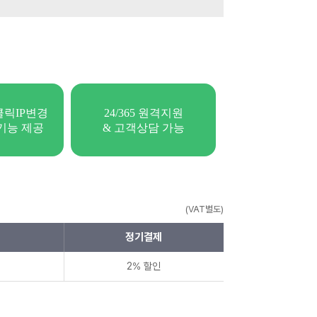
클릭IP변경
24/365 원격지원
모기능 제공
& 고객상담 가능
(VAT별도)
정기결제
2% 할인