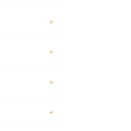
+
+
+
+