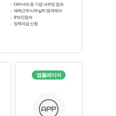
ERP/서버 등 기업 내부망 접속
재택근무/사무실PC원격제어
IP보안접속
정책자금 신청
앱플레이어