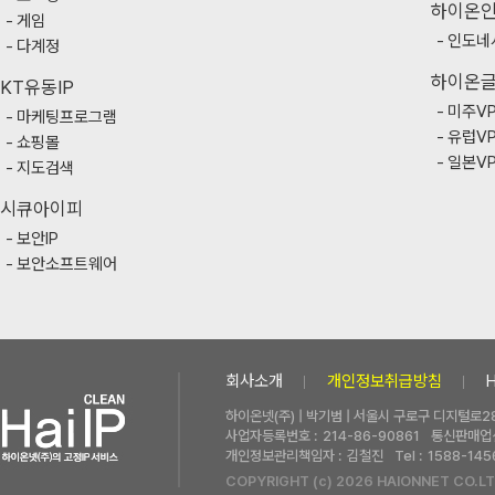
하이온
게임
인도네
다계정
하이온
KT유동IP
미주V
마케팅프로그램
유럽V
쇼핑몰
일본V
지도검색
시큐아이피
보안IP
보안소프트웨어
회사소개
개인정보취급방침
하이온넷(주) | 박기범 | 서울시 구로구 디지털로28
사업자등록번호 :
214-86-90861
통신판매업신
개인정보관리책임자 :
김철진
Tel :
1588-145
COPYRIGHT (c) 2026 HAIONNET CO.LT