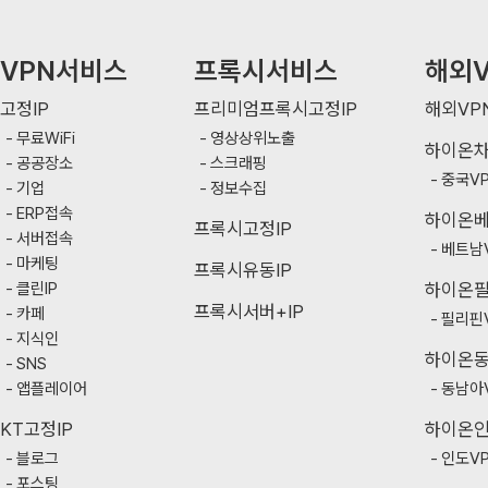
VPN서비스
프록시서비스
해외V
고정IP
프리미엄프록시고정IP
해외VP
무료WiFi
영상상위노출
하이온
공공장소
스크래핑
중국V
기업
정보수집
ERP접속
하이온
프록시고정IP
서버접속
베트남
마케팅
프록시유동IP
클린IP
하이온
프록시서버+IP
카페
필리핀
지식인
하이온
SNS
앱플레이어
동남아
KT고정IP
하이온
블로그
인도V
포스팅