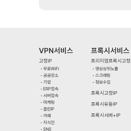
VPN서비스
프록시서비스
고정IP
프리미엄프록시고정I
무료WiFi
영상상위노출
공공장소
스크래핑
기업
정보수집
ERP접속
프록시고정IP
서버접속
마케팅
프록시유동IP
클린IP
프록시서버+IP
카페
지식인
SNS