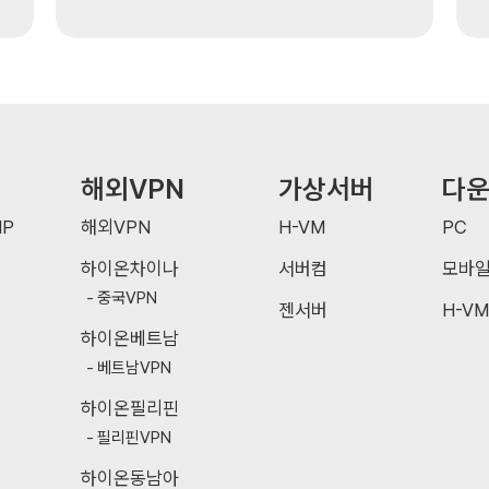
해외VPN
가상서버
다
P
해외VPN
H-VM
PC
하이온차이나
서버컴
모바
중국VPN
젠서버
H-VM
하이온베트남
베트남VPN
하이온필리핀
필리핀VPN
하이온동남아