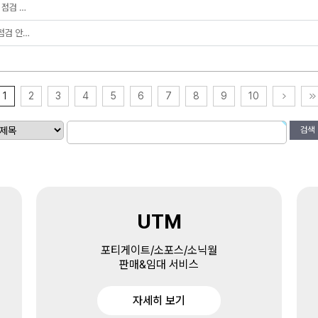
 점검 …
 점검 안…
1
2
3
4
5
6
7
8
9
10
검색
UTM
포티게이트/소포스/소닉월
판매&임대 서비스
자세히 보기