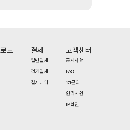
운로드
결제
고객센터
일반결제
공지사항
일
정기결제
FAQ
결제내역
1:1문의
원격지원
IP확인