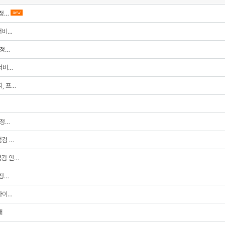
 정…
new
 서비…
 정…
 서비…
피, 프…
 정…
점검 …
점검 안…
 정…
,하이…
내