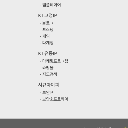
앱플레이어
KT고정IP
블로그
포스팅
게임
다계정
KT유동IP
마케팅프로그램
쇼핑몰
지도검색
시큐아이피
보안IP
보안소프트웨어