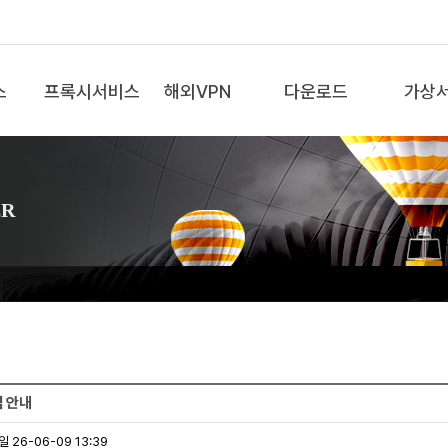
스
프록시서비스
해외VPN
다운로드
가상
ER
검 안내
 26-06-09 13:39