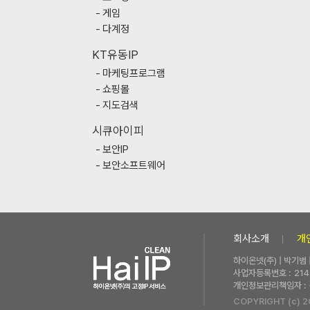
게임
다계정
KT유동IP
마케팅프로그램
쇼핑몰
지도검색
시큐아이피
보안IP
보안소프트웨어
회사소개
개
하이온넷(주) | 박기범
사업자등록번호 :
214
개인정보관리책임자 :
COPYRIGHT (c) 2