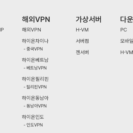
해외VPN
가상서버
다
P
해외VPN
H-VM
PC
하이온차이나
서버컴
모바
중국VPN
젠서버
H-VM
하이온베트남
베트남VPN
하이온필리핀
필리핀VPN
하이온동남아
동남아VPN
하이온인도
인도VPN