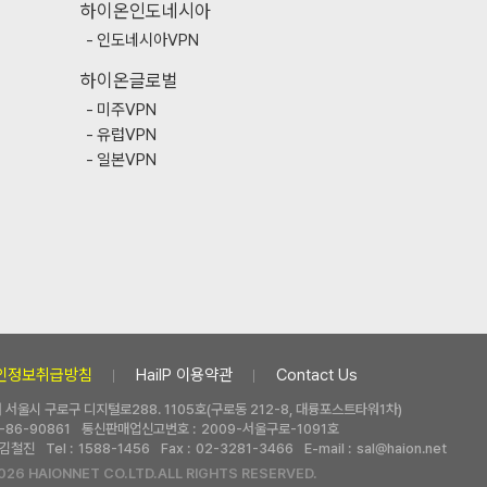
하이온인도네시아
인도네시아VPN
하이온글로벌
미주VPN
유럽VPN
일본VPN
인정보취급방침
HaiIP 이용약관
Contact Us
 | 서울시 구로구 디지털로288. 1105호(구로동 212-8, 대륭포스트타워1차)
-86-90861
통신판매업신고번호 :
2009-서울구로-1091호
김철진
Tel :
1588-1456
Fax :
02-3281-3466
E-mail :
sal@haion.net
026 HAIONNET CO.LTD.ALL RIGHTS RESERVED.