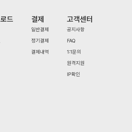
운로드
결제
고객센터
일반결제
공지사항
일
정기결제
FAQ
결제내역
1:1문의
원격지원
IP확인