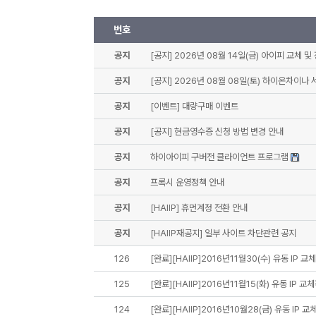
번호
공지
[공지] 2026년 08월 14일(금) 아이피 교체 및
공지
[공지] 2026년 08월 08일(토) 하이온차이나
공지
[이벤트] 대량구매 이벤트
공지
[공지] 현금영수증 신청 방법 변경 안내
공지
하이아이피 구버전 클라이언트 프로그램
공지
프록시 운영정책 안내
공지
[HAIIP] 휴먼계정 전환 안내
공지
[HAIIP재공지] 일부 사이트 차단관련 공지
126
[완료][HAIIP]2016년11월30(수) 유동 IP 교
125
[완료][HAIIP]2016년11월15(화) 유동 IP 교
124
[완료][HAIIP]2016년10월28(금) 유동 IP 교