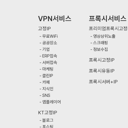
VPN서비스
프록시서비스
고정IP
프리미엄프록시고정I
무료WiFi
영상상위노출
공공장소
스크래핑
기업
정보수집
ERP접속
프록시고정IP
서버접속
마케팅
프록시유동IP
클린IP
프록시서버+IP
카페
지식인
SNS
앱플레이어
KT고정IP
블로그
포스팅