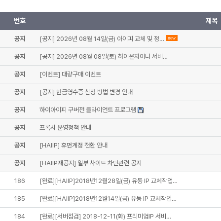
번호
제목
공지
[공지] 2026년 08월 14일(금) 아이피 교체 및 정…
new
공지
[공지] 2026년 08월 08일(토) 하이온차이나 서비…
공지
[이벤트] 대량구매 이벤트
공지
[공지] 현금영수증 신청 방법 변경 안내
공지
하이아이피 구버전 클라이언트 프로그램
공지
프록시 운영정책 안내
공지
[HAIIP] 휴먼계정 전환 안내
공지
[HAIIP재공지] 일부 사이트 차단관련 공지
186
[완료][HAIIP]2018년12월28일(금) 유동 IP 교체작업…
185
[완료][HAIIP]2018년12월14일(금) 유동 IP 교체작업…
184
[완료][서버점검] 2018-12-11(화) 프리미엄IP 서비…