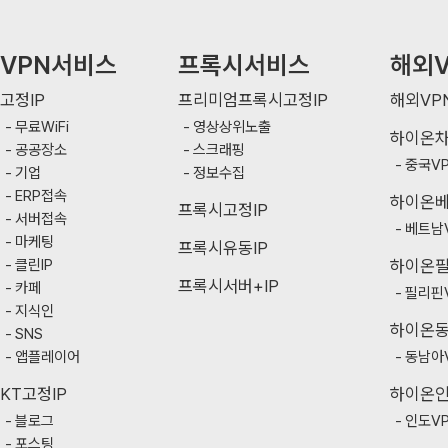
VPN서비스
프록시서비스
해외V
고정IP
프리미엄프록시고정IP
해외VP
무료WiFi
영상상위노출
하이온
공공장소
스크래핑
중국V
기업
정보수집
ERP접속
하이온
프록시고정IP
서버접속
베트남
마케팅
프록시유동IP
클린IP
하이온
프록시서버+IP
카페
필리핀
지식인
하이온
SNS
앱플레이어
동남아
KT고정IP
하이온
블로그
인도V
포스팅