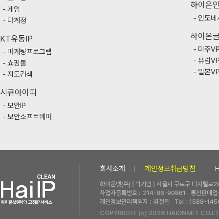
하이온
게임
인도네
다계정
하이온
KT유동IP
미주V
마케팅프로그램
유럽V
쇼핑몰
일본V
지도검색
시큐아이피
보안IP
보안소프트웨어
회사소개
개인정보취급방침
하이온넷(주) | 박기범 | 서울시 구로구 디지털로28
사업자등록번호 :
214-86-90861
통신판매업신
개인정보관리책임자 :
김철진
Tel :
1588-145
COPYRIGHT (c) 2026 HAIONNET CO.LT