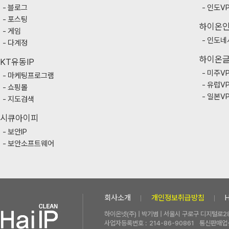
블로그
인도V
포스팅
하이온
게임
인도네
다계정
하이온
KT유동IP
미주V
마케팅프로그램
유럽V
쇼핑몰
일본V
지도검색
시큐아이피
보안IP
보안소프트웨어
회사소개
개인정보취급방침
하이온넷(주) | 박기범 | 서울시 구로구 디지털로28
사업자등록번호 :
214-86-90861
통신판매업신