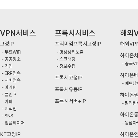
VPN서비스
프록시서비스
해외V
고정IP
프리미엄프록시고정IP
해외VP
무료WiFi
영상상위노출
하이온
공공장소
스크래핑
중국V
기업
정보수집
ERP접속
하이온
프록시고정IP
서버접속
베트남
마케팅
프록시유동IP
클린IP
하이온
프록시서버+IP
카페
필리핀
지식인
하이온
SNS
앱플레이어
동남아
KT고정IP
하이온