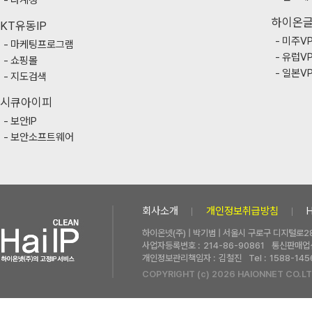
다계정
하이온
KT유동IP
미주V
마케팅프로그램
유럽V
쇼핑몰
일본V
지도검색
시큐아이피
보안IP
보안소프트웨어
회사소개
개인정보취급방침
하이온넷(주) | 박기범 | 서울시 구로구 디지털로28
사업자등록번호 :
214-86-90861
통신판매업신
개인정보관리책임자 :
김철진
Tel :
1588-145
COPYRIGHT (c) 2026 HAIONNET CO.LT