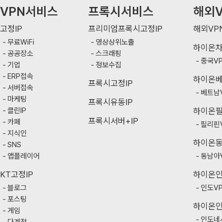
VPN서비스
프록시서비스
해외V
고정IP
프리미엄프록시고정IP
해외VP
무료WiFi
영상상위노출
하이온
공공장소
스크래핑
중국V
기업
정보수집
ERP접속
하이온
프록시고정IP
서버접속
베트남
마케팅
프록시유동IP
클린IP
하이온
프록시서버+IP
카페
필리핀
지식인
하이온
SNS
앱플레이어
동남아
KT고정IP
하이온
블로그
인도V
포스팅
하이온
게임
인도네