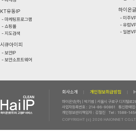
다계정
하이온
KT유동IP
미주V
마케팅프로그램
유럽V
쇼핑몰
일본V
지도검색
시큐아이피
보안IP
보안소프트웨어
회사소개
개인정보취급방침
하이온넷(주) | 박기범 | 서울시 구로구 디지털로28
사업자등록번호 :
214-86-90861
통신판매업신
개인정보관리책임자 :
김철진
Tel :
1588-145
COPYRIGHT (c) 2026 HAIONNET CO.LT