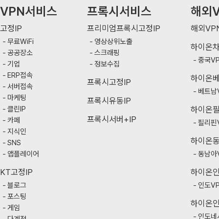
VPN서비스
프록시서비스
해외V
고정IP
프리미엄프록시고정IP
해외VP
무료WiFi
영상상위노출
하이온
공공장소
스크래핑
중국V
기업
정보수집
ERP접속
하이온
프록시고정IP
서버접속
베트남
마케팅
프록시유동IP
클린IP
하이온
프록시서버+IP
카페
필리핀
지식인
하이온
SNS
앱플레이어
동남아
KT고정IP
하이온
블로그
인도V
포스팅
하이온
게임
인도네