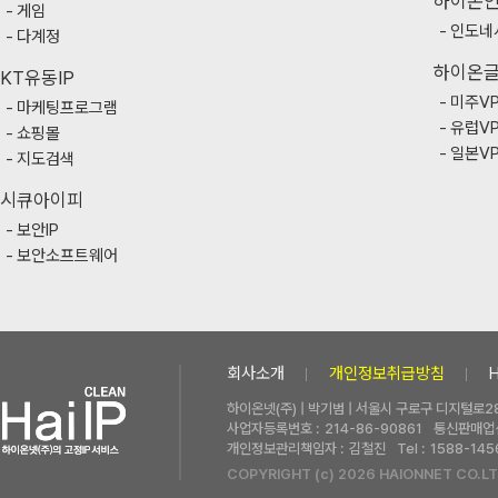
하이온
게임
인도네
다계정
하이온
KT유동IP
미주V
마케팅프로그램
유럽V
쇼핑몰
일본V
지도검색
시큐아이피
보안IP
보안소프트웨어
회사소개
개인정보취급방침
하이온넷(주) | 박기범 | 서울시 구로구 디지털로28
사업자등록번호 :
214-86-90861
통신판매업신
개인정보관리책임자 :
김철진
Tel :
1588-145
COPYRIGHT (c) 2026 HAIONNET CO.LT