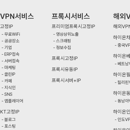
VPN서비스
프록시서비스
해외V
고정IP
프리미엄프록시고정IP
해외VP
무료WiFi
영상상위노출
하이온
공공장소
스크래핑
중국V
기업
정보수집
ERP접속
하이온
프록시고정IP
서버접속
베트남
마케팅
프록시유동IP
클린IP
하이온
프록시서버+IP
카페
필리핀
지식인
하이온
SNS
앱플레이어
동남아
KT고정IP
하이온
블로그
인도V
포스팅