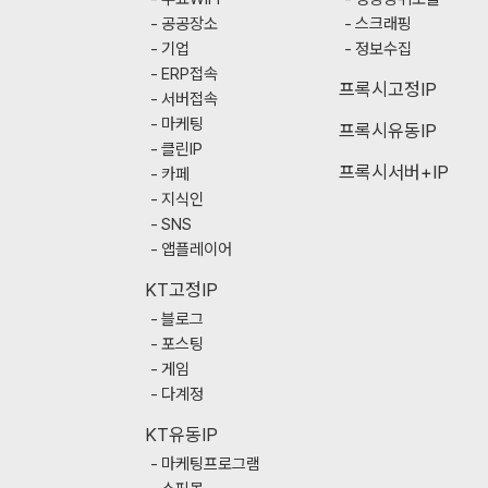
공공장소
스크래핑
기업
정보수집
ERP접속
프록시고정IP
서버접속
마케팅
프록시유동IP
클린IP
프록시서버+IP
카페
지식인
SNS
앱플레이어
KT고정IP
블로그
포스팅
게임
다계정
KT유동IP
마케팅프로그램