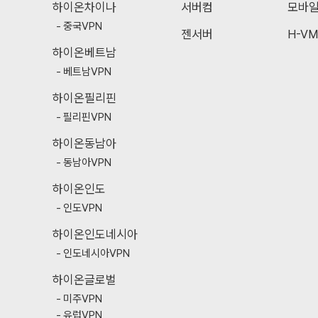
하이온차이나
서버컴
모바
중국VPN
젠서버
H-VM
하이온베트남
베트남VPN
하이온필리핀
필리핀VPN
하이온동남아
동남아VPN
하이온인도
인도VPN
하이온인도네시아
인도네시아VPN
하이온글로벌
미주VPN
유럽VPN