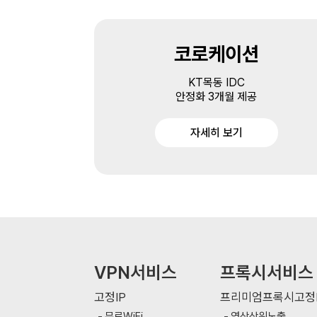
코로케이션
KT목동 IDC
안정화 3개월 제공
자세히 보기
VPN서비스
프록시서비스
고정IP
프리미엄프록시고정I
무료WiFi
영상상위노출