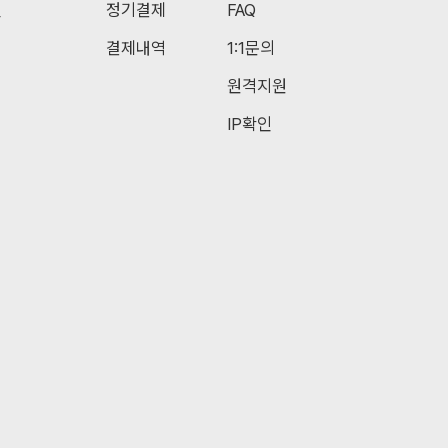
일
정기결제
FAQ
결제내역
1:1문의
원격지원
IP확인