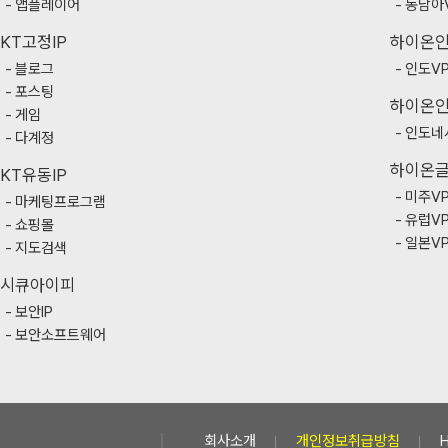
앱플레이어
동남아
KT고정IP
하이온
블로그
인도V
포스팅
하이온
게임
인도네
다계정
하이온
KT유동IP
미주V
마케팅프로그램
유럽V
쇼핑몰
일본V
지도검색
시큐아이피
보안IP
보안소프트웨어
회사소개
개인정보취급방침