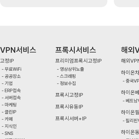
VPN서비스
프록시서비스
해외V
고정IP
프리미엄프록시고정IP
해외VP
무료WiFi
영상상위노출
하이온
공공장소
스크래핑
중국V
기업
정보수집
ERP접속
하이온
프록시고정IP
서버접속
베트남
마케팅
프록시유동IP
클린IP
하이온
프록시서버+IP
카페
필리핀
지식인
하이온
SNS