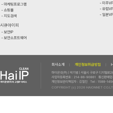
미주V
마케팅프로그램
유럽V
쇼핑몰
일본V
지도검색
시큐아이피
보안IP
보안소프트웨어
회사소개
개인정보취급방침
하이온넷(주) | 박기범 | 서울시 구로구 디지털로28
사업자등록번호 :
214-86-90861
통신판매업신
개인정보관리책임자 :
김철진
Tel :
1588-145
COPYRIGHT (c) 2026 HAIONNET CO.LT