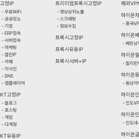
고정IP
프리미엄프록시고정IP
해외VP
무료WiFi
영상상위노출
하이온
공공장소
스크래핑
중국V
기업
정보수집
ERP접속
하이온
프록시고정IP
서버접속
베트남
마케팅
프록시유동IP
클린IP
하이온
프록시서버+IP
카페
필리핀
지식인
하이온
SNS
앱플레이어
동남아
KT고정IP
하이온
블로그
인도V
포스팅
하이온
게임
인도네
다계정
하이온
KT유동IP